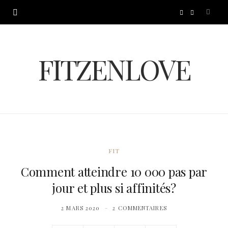
I
P
n
i
FITZENLOVE
s
n
t
t
a
e
g
r
FIT
r
e
Comment atteindre 10 000 pas par
jour et plus si affinités?
a
s
2 MARS 2020
2 COMMENTAIRES
m
t