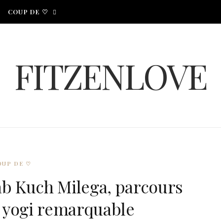
COUP DE ♡
FITZENLOVE
OUP DE ♡
Sab Kuch Milega, parcours
 yogi remarquable