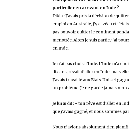
particulier en arrivant en Inde ?
Dikla : J’avais pris la décision de quitte
emploi en Australie, j’y ai vécu et j’étais
pas pouvoir quitter le continent penda
menottée. Alors je suis partie, j’ai pou
en Inde.
Je n’ai pas choisi l’Inde. L’Inde m’a cho
dix ans, rêvait d’aller en Inde, mais el
J’avais travaillé aux Etats-Unis et gag
un problème. Je ne garde jamais mon 
Je lui ai dit : « ton rêve est d’aller en In
que j’avais gagné, et nous sommes part
Nous n’avions absolument rien planifié.