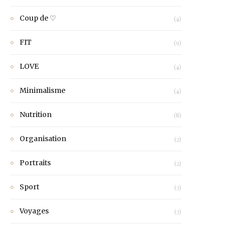
Coup de ♡
(4)
FIT
(9)
LOVE
(4)
Minimalisme
(4)
Nutrition
(8)
Organisation
(2)
Portraits
(2)
Sport
(3)
Voyages
(3)