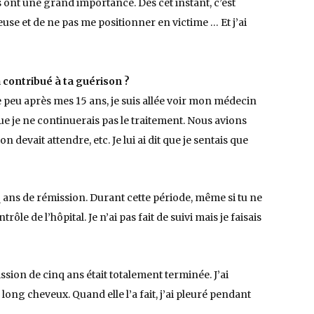
es ont une grand importance. Dès cet instant, c’est
use et de ne pas me positionner en victime … Et j’ai
 contribué à ta guérison ?
que peu après mes 15 ans, je suis allée voir mon médecin
et que je ne continuerais pas le traitement. Nous avions
 devait attendre, etc. Je lui ai dit que je sentais que
 ans de rémission. Durant cette période, même si tu ne
trôle de l’hôpital. Je n’ai pas fait de suivi mais je faisais
ission de cinq ans était totalement terminée. J’ai
ong cheveux. Quand elle l’a fait, j’ai pleuré pendant