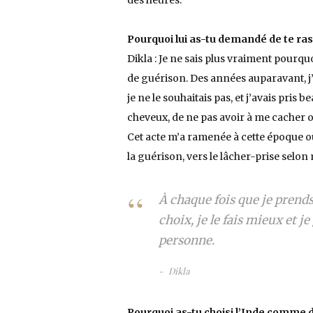
des heures.
Pourquoi lui as-tu demandé de te ras
Dikla : Je ne sais plus vraiment pourquo
de guérison. Des années auparavant, j
je ne le souhaitais pas, et j’avais pris
cheveux, de ne pas avoir à me cacher o
Cet acte m’a ramenée à cette époque où 
la guérison, vers le lâcher-prise selo
À chaque fois que je prends
choix, je le fais mieux et 
personne.
Dikla
Pourquoi as-tu choisi l’Inde comme 