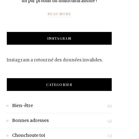
un pur produit du multiculturalisme !
READ MORE
INSTAGRAM
Instagram a retourné des données invalides.
CATEGORIES
Bien-être
(6)
Bonnes adresses
(4)
Chouchoute toi
(3)