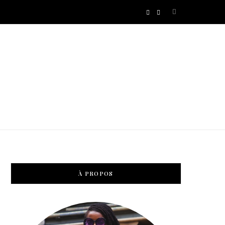
I
P
n
i
s
n
t
t
a
e
g
r
r
e
À PROPOS
a
s
m
t