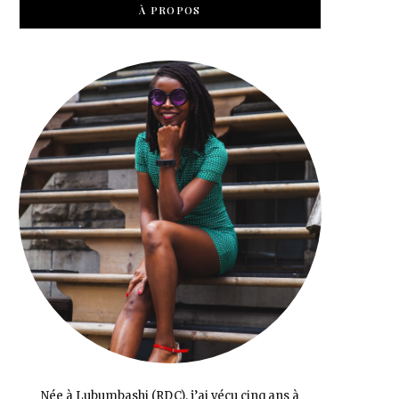
À PROPOS
Née à Lubumbashi (RDC), j’ai vécu cinq ans à