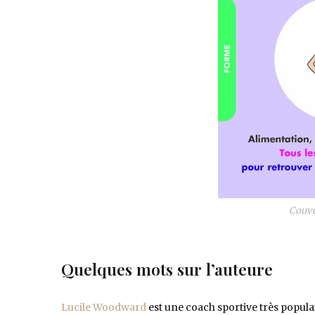
Couve
Quelques mots sur l’auteure
Lucile Woodward
est une coach sportive très popul