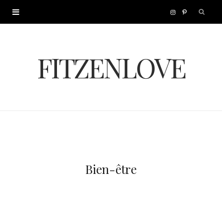
I
P
n
i
FITZENLOVE
s
n
t
t
a
e
g
r
r
e
Bien-être
a
s
m
t