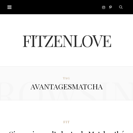
I
P
n
i
FITZENLOVE
s
n
t
t
a
e
ROWSI
TAG
g
r
AVANTAGESMATCHA
r
e
a
s
m
t
FIT