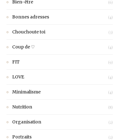
Bien-être
(6)
Bonnes adresses
(4)
Chouchoute toi
(3)
Coup de ♡
(4)
FIT
(9)
LOVE
(4)
Minimalisme
(4)
Nutrition
(8)
Organisation
(2)
Portraits
(2)