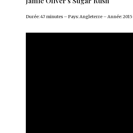
Jamie Oliver’s Sugar Rush
Durée: 47 minutes – Pays: Angleterre – Année: 2015