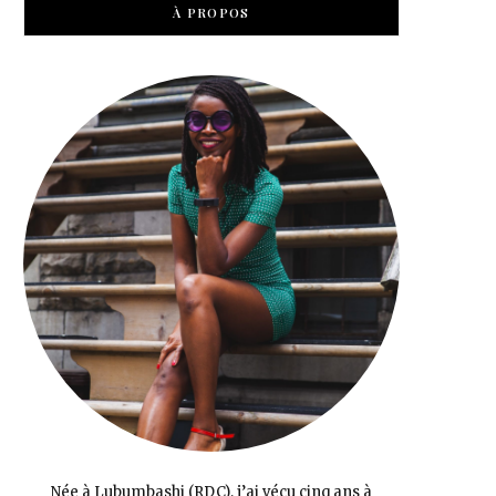
À PROPOS
Née à Lubumbashi (RDC), j’ai vécu cinq ans à