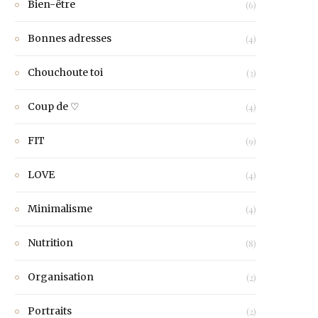
Bien-être
(6)
Bonnes adresses
(4)
Chouchoute toi
(3)
Coup de ♡
(4)
FIT
(9)
LOVE
(4)
Minimalisme
(4)
Nutrition
(8)
Organisation
(2)
Portraits
(2)