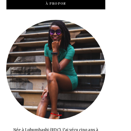
À PROPOS
Née à Lubumbashi (RDC), j’ai vécu cinq ans à