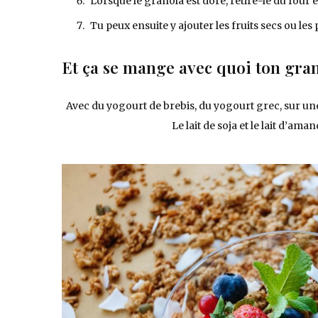
Lorsque le granola est doré, retire-le du four et
Tu peux ensuite y ajouter les fruits secs ou les
Et ça se mange avec quoi ton gra
Avec du yogourt de brebis, du yogourt grec, sur une
Le lait de soja et le lait d’