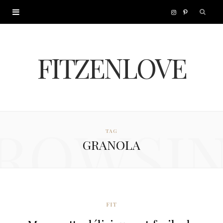
I
P
n
i
FITZENLOVE
s
n
t
t
a
e
ROWSI
TAG
g
r
GRANOLA
r
e
a
s
m
t
FIT