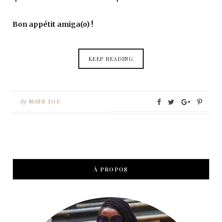
Bon appétit amiga(o) !
KEEP READING
MISS JOE
By
À PROPOS