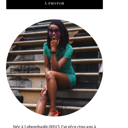
À PROPOS
Née à Lubumbashi (RDC), j’ai vécu cinq ans à