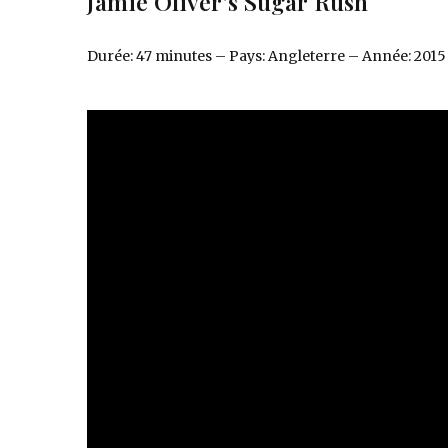
Jamie Oliver’s Sugar Rush
Durée: 47 minutes – Pays: Angleterre – Année: 2015