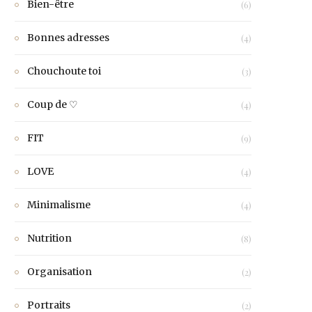
Bien-être
(6)
Bonnes adresses
(4)
Chouchoute toi
(3)
Coup de ♡
(4)
FIT
(9)
LOVE
(4)
Minimalisme
(4)
Nutrition
(8)
Organisation
(2)
Portraits
(2)