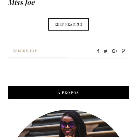
Miss Joe
KEEP READING
MISS JOE
By
À PROPOS