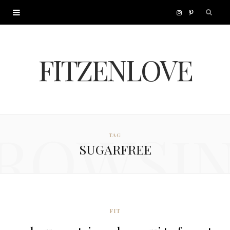
I
P
n
i
FITZENLOVE
s
n
t
t
a
e
ROWSI
TAG
g
r
SUGARFREE
r
e
a
s
m
t
FIT