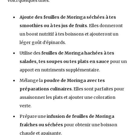
voici quelques unes:
Ajoute des feuilles de Moringa séchées à tes
smoothies ou à tes jus de fruits
. Elles donneront
un boost nutritif à tes boissons et ajouteront un
léger goût d’épinards.
Utilise des
feuilles de Moringa hachées à tes
salades, tes soupes ou tes plats en sauce
pour un
apport en nutriments supplémentaire.
Mélange la
poudre de Moringa avec tes
préparations culinaires
. Elles sont parfaites pour
assaisonner les plats et ajouter une coloration
verte.
Prépare une
infusion de feuilles de Moringa
fraîches ou séchées
pour obtenir une boisson
chaude et apaisante.