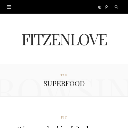
I
P
n
i
FITZENLOVE
s
n
t
t
a
e
ROWSI
TAG
g
r
SUPERFOOD
r
e
a
s
m
t
FIT