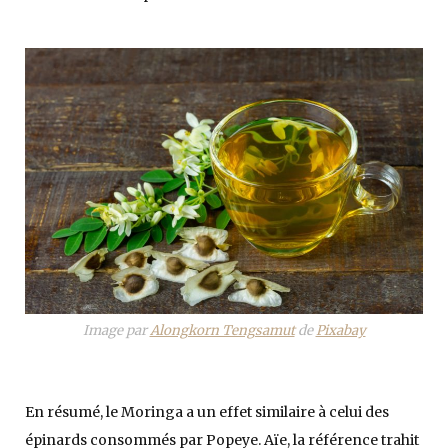
Image par
Alongkorn Tengsamut
de
Pixabay
En résumé, le Moringa a un effet similaire à celui des
épinards consommés par Popeye. Aïe, la référence trahit