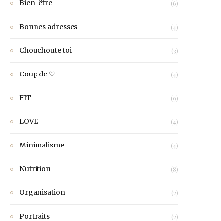
Bien-être
(6)
Bonnes adresses
(4)
Chouchoute toi
(3)
Coup de ♡
(4)
FIT
(9)
LOVE
(4)
Minimalisme
(4)
Nutrition
(8)
Organisation
(2)
Portraits
(2)