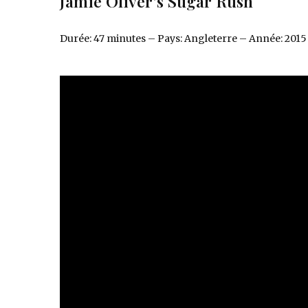
Jamie Oliver’s Sugar Rush
Durée: 47 minutes – Pays: Angleterre – Année: 2015