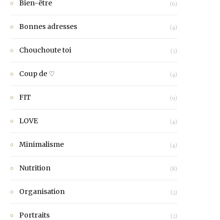
Bien-être
(6)
Bonnes adresses
(4)
Chouchoute toi
(3)
Coup de ♡
(4)
FIT
(9)
LOVE
(4)
Minimalisme
(4)
Nutrition
(8)
Organisation
(2)
Portraits
(2)