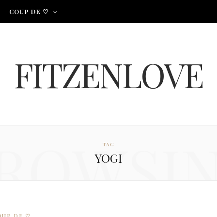
COUP DE ♡
FITZENLOVE
ROWSI
TAG
YOGI
OUP DE ♡