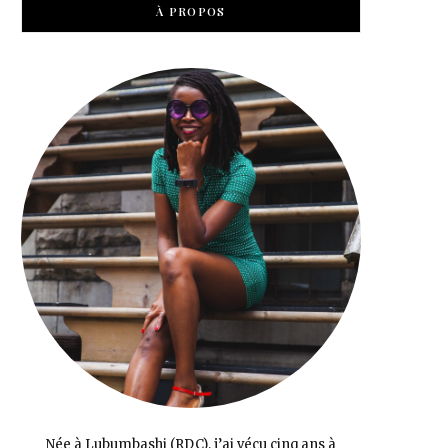
À PROPOS
Née à Lubumbashi (RDC), j’ai vécu cinq ans à