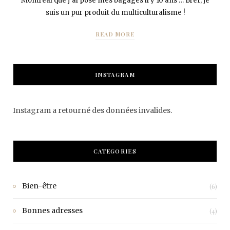
Montréal que j’ai posé mes bagages il y 10 ans … Bref, je
suis un pur produit du multiculturalisme !
READ MORE
INSTAGRAM
Instagram a retourné des données invalides.
CATEGORIES
Bien-être
(6)
Bonnes adresses
(4)