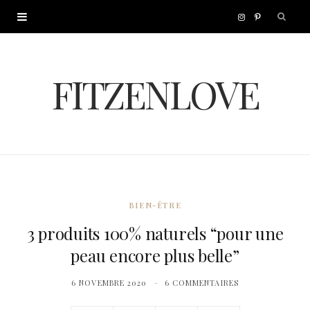
I
P
n
i
FITZENLOVE
s
n
t
t
a
e
g
r
BIEN-ÊTRE
r
e
3 produits 100% naturels “pour une
peau encore plus belle”
a
s
6 NOVEMBRE 2020
6 COMMENTAIRES
m
t