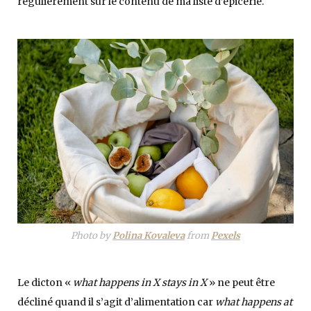
régulièrement sur le contenu de ma liste d’épicerie.
Photo by
Polina Kovaleva
from
Pexels
Le dicton «
what happens in X stays in X
» ne peut être
décliné quand il s’agit d’alimentation car
what happens at