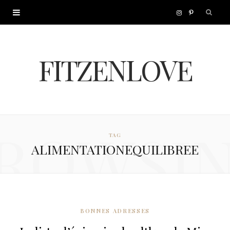
I
P
n
i
FITZENLOVE
s
n
t
t
a
e
ROWSI
TAG
g
r
ALIMENTATIONEQUILIBREE
r
e
a
s
m
t
BONNES ADRESSES