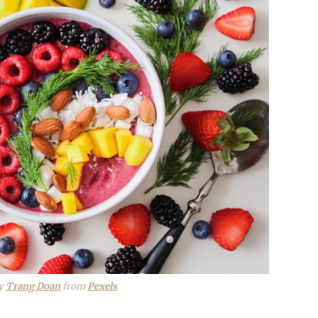
by
Trang Doan
from
Pexels