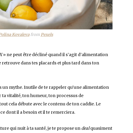
Polina Kovaleva
from
Pexels
 X
» ne peut être décliné quand il s’agit d’alimentation
e retrouve dans tes placards et plus tard dans ton
s un mythe. Inutile de te rappeler qu’une alimentation
ta vitalité, ton humeur, ton processus de
Et tout cela débute avec le contenu de ton caddie. Le
e dont il a besoin et il te remerciera.
ture qui nuit à ta santé, je te propose un
deal
quasiment