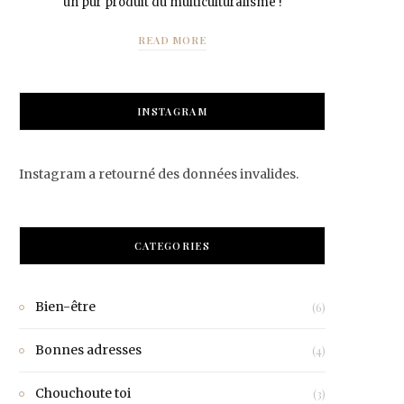
un pur produit du multiculturalisme !
READ MORE
INSTAGRAM
Instagram a retourné des données invalides.
CATEGORIES
Bien-être
(6)
Bonnes adresses
(4)
Chouchoute toi
(3)