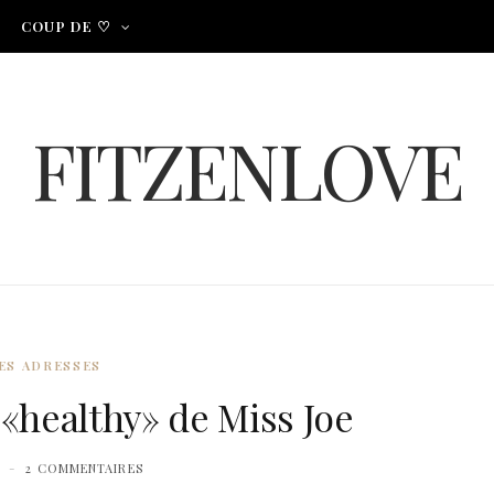
COUP DE ♡
FITZENLOVE
ES ADRESSES
e «healthy» de Miss Joe
2 COMMENTAIRES