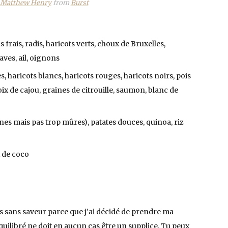
Matthew Henry
from
Burst
frais, radis, haricots verts, choux de Bruxelles,
aves, ail, oignons
s, haricots blancs, haricots rouges, haricots noirs, pois
ix de cajou, graines de citrouille, saumon, blanc de
nes mais pas trop mûres), patates douces, quinoa, riz
x de coco
 sans saveur parce que j’ai décidé de prendre ma
uilibré ne doit en aucun cas être un supplice. Tu peux