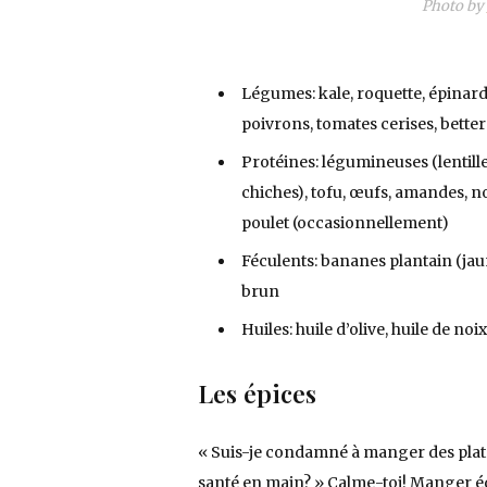
Photo by
Légumes: kale, roquette, épinards 
poivrons, tomates cerises, better
Protéines: légumineuses (lentille
chiches), tofu, œufs, amandes, no
poulet (occasionnellement)
Féculents: bananes plantain (jau
brun
Huiles: huile d’olive, huile de noi
Les épices
« Suis-je condamné à manger des plats
santé en main? » Calme-toi! Manger éq