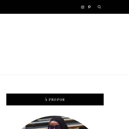
I
P
n
i
s
n
t
t
a
e
g
r
r
e
À PROPOS
a
s
m
t