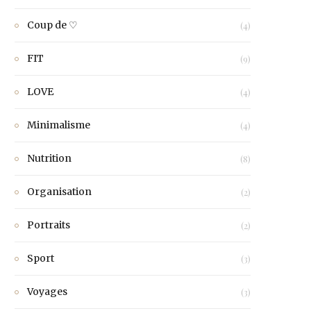
Coup de ♡
(4)
FIT
(9)
LOVE
(4)
Minimalisme
(4)
Nutrition
(8)
Organisation
(2)
Portraits
(2)
Sport
(3)
Voyages
(3)