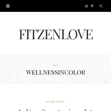
I
P
n
i
FITZENLOVE
s
n
t
t
a
e
ROWSI
TAG
g
r
WELLNESSINCOLOR
r
e
a
s
m
t
BIEN-ÊTRE