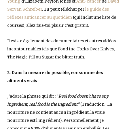
Young
d’Elizabeth Peyton Jones et
Anti-cancer
de
David
Servan Schreiber
. Tu peux télécharger
le guide des
réflexes anticancer au quotidien
(qui inclut une liste de
courses), allez fais-toi plaisir c’est gratuit.
Il existe également des documentaires et autres vidéos
incontournables tels que Food Inc, Forks Over Knives,
The Nagic Pill ou Sugar the bitter truth.
2. Dans la mesure du possible, consomme des
aliments vrais
J’adore la phrase qui dit : “
Real food doesn’t have any
ingredient, real food is the ingredient”
(Traduction : La
nourriture ne contient aucun ingrédient, la vraie
nourriture est l’ingrédient). Personnellement, je
consomme 80% d’aliments vrais non emballés. Les