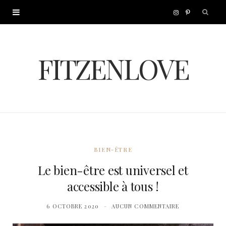
I
P
n
i
FITZENLOVE
s
n
t
t
a
e
g
r
BIEN-ÊTRE
r
e
Le bien-être est universel et
accessible à tous !
a
s
6 OCTOBRE 2020
AUCUN COMMENTAIRE
m
t