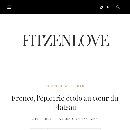
I
P
n
i
FITZENLOVE
s
n
t
t
a
e
g
r
BONNES ADRESSES
r
e
Frenco, l’épicerie écolo au cœur du
Plateau
a
s
2 JUIN 2020
AUCUN COMMENTAIRE
m
t